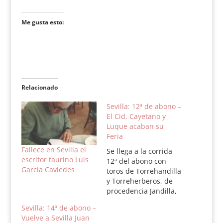
Me gusta esto:
Relacionado
Sevilla: 12ª de abono –
El Cid, Cayetano y
Luque acaban su
Feria
Fallece en Sevilla el
Se llega a la corrida
escritor taurino Luis
12ª del abono con
García Caviedes
toros de Torrehandilla
y Torreherberos, de
procedencia Jandilla,
para El Cid , Cayetano
Sevilla: 14ª de abono –
y Daniel Luque que
Vuelve a Sevilla Juan
finalizan su Feria de