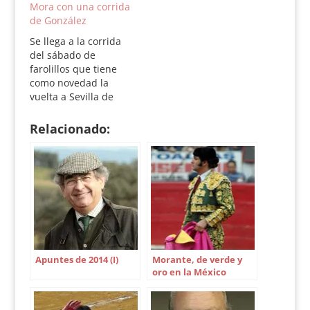
Mora con una corrida
este año, por lo que
de González
necesitan el triunfo
Toros de
Se llega a la corrida
Torrehandilla-
del sábado de
Torreherberos para el
farolillos que tiene
décimo tercer festejo
como novedad la
de abono Orden de
vuelta a Sevilla de
lidia:…
Juan Mora con una
corrida remendada de
Relacionado:
Manolo González y
Curro Díaz y El Fandi
como compañeros
Toros de Manolo
González-González
Sánchez Dalp para el
festejo número 14 del
abono Orden de…
Apuntes de 2014 (I)
Morante, de verde y
oro en la México