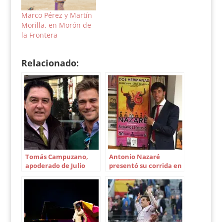
Marco Pérez y Martín
Morilla, en Morón de
la Frontera
Relacionado:
Tomás Campuzano,
Antonio Nazaré
apoderado de Julio
presentó su corrida en
Benítez ‘El Cordobés’
solitario en Dos
Hermanas