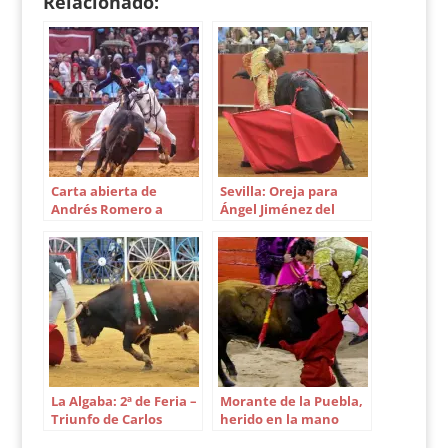
Relacionado:
Carta abierta de
Sevilla: Oreja para
Andrés Romero a
Ángel Jiménez del
Sevilla
mejor Parralejo
La Algaba: 2ª de Feria –
Morante de la Puebla,
Triunfo de Carlos
herido en la mano
Fernández y homenaje
derecha en Palma de