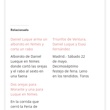
Relacionado
Daniel Luque arma un
Triunfos de Ventura,
alboroto en Nimes y
Daniel Luque y Esaú
corta un rabo
Fernández
Alboroto de Daniel
Madrid.- Sábado 22
Lueque en Nimes
de mayo.
donde cortó las orejas
Decimoséptimo
y el rabo al sexto en
festejo de feria. Leno
una faena
en los tendidos. Toros
emocionante. Cinco
de Flores Tassara,
Dos orejas para
toros de Valdefresno y
mansos, rajados y
Morante y una para
uno (2º) de Fraile
ásperos de
Luque en Nimes
Mazas, bien
comportamiento.
presentados y de
Sergio Vegas, ovación
En la corrida que
buen juego en
en ambos; Diego
cerró la Feria de