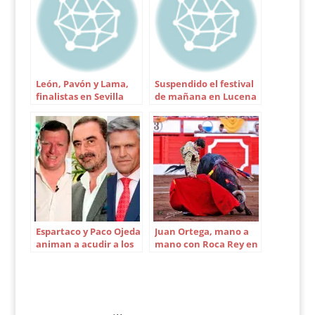
El cartel de la quinta
corrida de la
temporada en Bogotá
queda del siguiente…
León, Pavón y Lama,
Suspendido el festival
finalistas en Sevilla
de mañana en Lucena
del Puerto
Espartaco y Paco Ojeda
Juan Ortega, mano a
animan a acudir a los
mano con Roca Rey en
toros en Sevilla
Ecuador