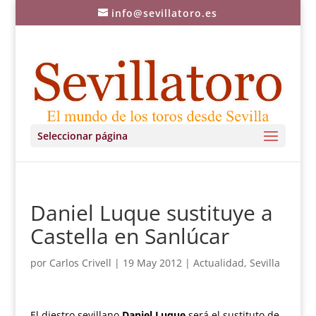
info@sevillatoro.es
Seleccionar página
Daniel Luque sustituye a
Castella en Sanlúcar
por
Carlos Crivell
|
19 May 2012
|
Actualidad
,
Sevilla
El diestro sevillano
Daniel Luque
será el sustituto de