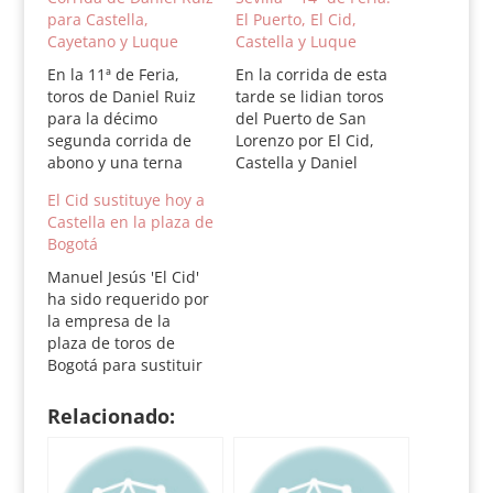
para Castella,
El Puerto, El Cid,
Cayetano y Luque
Castella y Luque
En la 11ª de Feria,
En la corrida de esta
toros de Daniel Ruiz
tarde se lidian toros
para la décimo
del Puerto de San
segunda corrida de
Lorenzo por El Cid,
abono y una terna
Castella y Daniel
formada por
Luque. Los tres
El Cid sustituye hoy a
Sebastián Castella,
espadas finalizan hoy
Castella en la plaza de
Cayetano y Daniel
su participación en la
Bogotá
Ruiz. Orden de lidia:
Feria. El orden de lidia
1º Número 1. Fígaro.
es el siguiente: 1º
Manuel Jesús 'El Cid'
Colorao. 559 kilos. 2º
Número 122. Pitoniso
ha sido requerido por
Número 23. Conde.
I. Negro. 532 kilos 2º
la empresa de la
Negro. 540 kilos. 3º
Número 149.
plaza de toros de
Número 14. Defensa.
Pitoniso…
Bogotá para sustituir
Castaño. 512…
hoy al lesionado
Sebastián Castella,
Relacionado:
que se fracturó la
clavícula en la corrida
de ayer en Medellín.