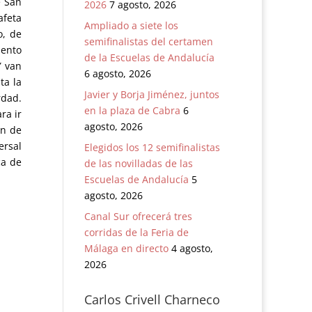
e San
2026
7 agosto, 2026
afeta
Ampliado a siete los
o, de
semifinalistas del certamen
iento
de la Escuelas de Andalucía
Y van
6 agosto, 2026
ta la
Javier y Borja Jiménez, juntos
rdad.
en la plaza de Cabra
6
ra ir
agosto, 2026
in de
ersal
Elegidos los 12 semifinalistas
ca de
de las novilladas de las
Escuelas de Andalucía
5
agosto, 2026
Canal Sur ofrecerá tres
corridas de la Feria de
Málaga en directo
4 agosto,
2026
Carlos Crivell Charneco