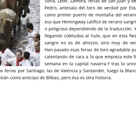
Soria, León, Zamora, ferias de San Juan y d
Pedro, antesala del toro de verdad por Est
como primer puerto de montaña del veran
eso que Hemingway calificó de verano sangr
o peligroso dependiendo de la traducción. 
llegando coletudos al hule, que en esta fies
sangre no es de atrezzo, sino muy de ve
Han pasado esas ferias de toro agradable pa
calentando de cara a lo que empieza este f
semana en la capital navarra.Y tras la univ
as ferias por Santiago, las de Valencia y Santander, luego la Blan
stián como anticipo de Bilbao, pero ésa es otra historia.