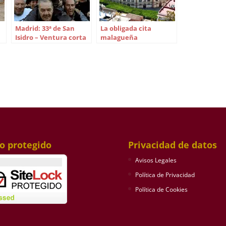
Madrid: 33ª de San
La obligada cita
Isidro – Ventura corta
malagueña
un rabo y hace historia
en el rejoneo
io protegido
Privacidad de datos
Avisos Legales
Política de Privacidad
Política de Cookies