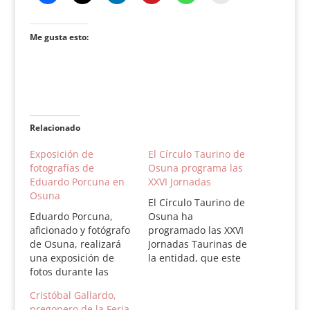
Me gusta esto:
Relacionado
Exposición de
El Círculo Taurino de
fotografías de
Osuna programa las
Eduardo Porcuna en
XXVI Jornadas
Osuna
El Círculo Taurino de
Eduardo Porcuna,
Osuna ha
aficionado y fotógrafo
programado las XXVI
de Osuna, realizará
Jornadas Taurinas de
una exposición de
la entidad, que este
fotos durante las
año se celebrarán
Jornadas del Círculo
entre el 20 y el 24 de
Cristóbal Gallardo,
Taurino de Osuna. El
febrero. Entre los
pregonero de la Feria