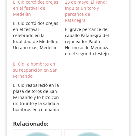
El Cid cortó dos orejas
23 de mayo: El Fandi
en el festival de
indulta un toro y
Medellín
percance de
Patanegra
El Cid cortó dos orejas
en el festival
El grave percance del
celebrado en la
caballo Patanegra del
localidad de Medellín.
rejoneador Pablo
Un año más, Medellín
Hermoso de Mendoza
volvió a acoger su
en el segundo festejo
tradicional festival
de la especialidad de
El Cid, a hombros en
taurino, en el que
la Feria de San Isidro
su reaparición en San
más de tres cuartos
y el indulto de un toro
Fernando
de plaza alumbraron
de Salvador Domecq a
con farolillos el paso
cargo del diestro
El Cid reapareció en la
de La Macarena a
David Fandila "El
plaza de toros de San
hombros de los
Fandi" en Sanlúcar de
Fernando y lo hizo con
toreros. El buen
Barrameda (Cádiz),
un triunfo y la salida a
juego…
son las notas…
hombros en compañía
de El Fandi y del
espada local
Relacionado:
Benjamín Gómez. El
de Salteras superó la