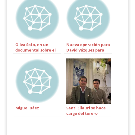
prueba de torear con
los puntos de la
cornada de
Pamplona. Tres
cuartos de plaza.…
Oliva Soto, en un
Nueva operación para
documental sobre el
David Vázquez para
mundo gitano
curar una lesión del
codo
Miguel Báez
Santi Ellauri se hace
cargo del torero
cordobés Fuentes
Bocanegra