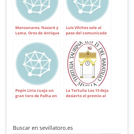
Manzanares, Nazaré y
Luis Vilches sale al
Lama, Oros de Antique
paso del comunicado
de la empresa de
Utrera
Pepín Liria cuaja un
La Tertulia Los 13 deja
gran toro de Palha en
desierto el premio al
Sevilla
mejor novillero en
Sevilla
Buscar en sevillatoro.es