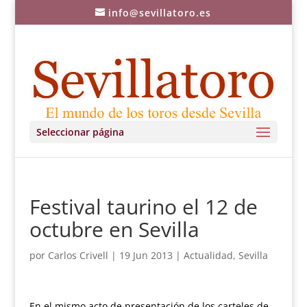
info@sevillatoro.es
Seleccionar página
Festival taurino el 12 de
octubre en Sevilla
por
Carlos Crivell
|
19 Jun 2013
|
Actualidad
,
Sevilla
En el mismo acto de presentación de los carteles de