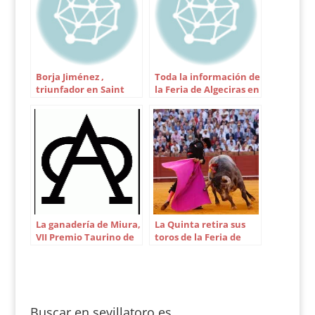
Borja Jiménez ,
Toda la información de
triunfador en Saint
la Feria de Algeciras en
Sever
Sevillatoro
La ganadería de Miura,
La Quinta retira sus
VII Premio Taurino de
toros de la Feria de
ABC
Sevilla: Así están los
carteles
Buscar en sevillatoro.es