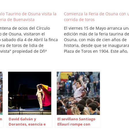
ulo Taurino de Osuna visita la
Comienza la Feria de Osuna con 
ria de Buenavista
corrida de toros
ntena de ocios del Círculo
El viernes 15 de Mayo arranca un
o de Osuna, visitaron el
edición más de la feria taurina d
sabado día 4 de Abril la finca
Osuna, con más de cien años de
ra de toros de lidia de
historia, desde que se inaugurar
vista" propiedad de Dñª
Plaza de Toros en 1904. Este año,
e Calvo, en el termino
nuevamente con dos corridas de
al del Castillo de las
toros, viernes y sábado, corrida d
. Tras ser recibidos por la
rejones el domingo y el espectác
a, visitaron varias
cómico…
encias de la…
en
David Galván y
El sevillano Santiago
Dorantes, esencia e
Ellauri rompe con