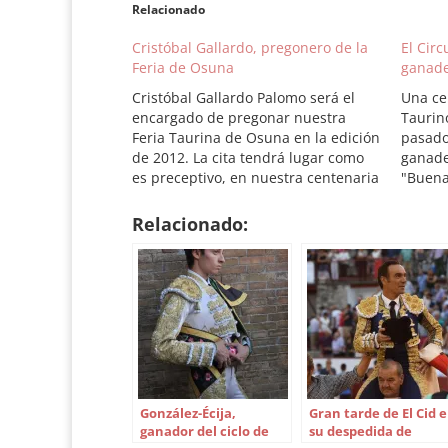
Relacionado
Cristóbal Gallardo, pregonero de la
El Circ
Feria de Osuna
ganade
Cristóbal Gallardo Palomo será el
Una ce
encargado de pregonar nuestra
Taurin
Feria Taurina de Osuna en la edición
pasado 
de 2012. La cita tendrá lugar como
ganade
es preceptivo, en nuestra centenaria
"Buena
Plaza de Toros el próximo sábado 12
Clotild
de Mayo a partir de las 20:30.
municip
Relacionado:
Cristóbal Gallardo, además de haber
Guardas
sido novillero sin…
ganader
depend
González-Écija,
Gran tarde de El Cid 
ganador del ciclo de
su despedida de