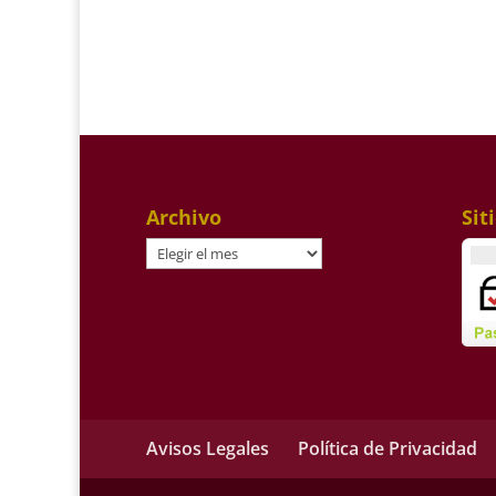
novilladas sin
Colmenar Viejo
picadores de Sevilla
Archivo
Sit
Archivo
Avisos Legales
Política de Privacidad