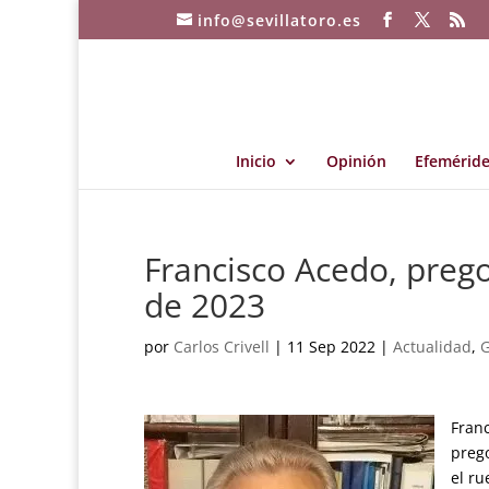
info@sevillatoro.es
Inicio
Opinión
Efeméride
Francisco Acedo, prego
de 2023
por
Carlos Crivell
|
11 Sep 2022
|
Actualidad
,
G
Fran
preg
el ru