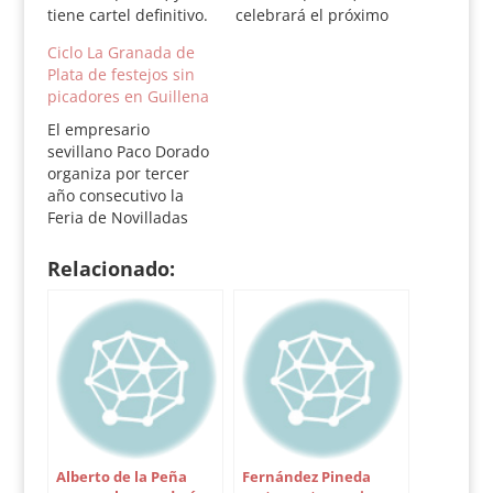
tiene cartel definitivo.
celebrará el próximo
Tras las cuatros
domingo 3 a las 12:30
Ciclo La Granada de
novilladas anteriores,
horas de la mañana.
Plata de festejos sin
se han seleccionado
Tras las cuatros
picadores en Guillena
finalmente a siete
novilladas anteriores,
novilleros debido a la
los siete finalistas son
El empresario
gran cantidad de
los siguientes: José
sevillano Paco Dorado
buenas faenas. En la
Manuel Casado
organiza por tercer
Gran Final del
(Camas), Martín
año consecutivo la
domingo 3 de abril, a
Núñez (Sevilla), Felipe
Feria de Novilladas
partir…
Peña (Los Palacios),…
Relacionado:
Alberto de la Peña
Fernández Pineda