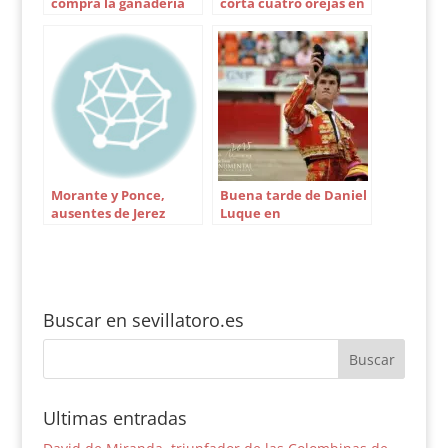
compra la ganadería
corta cuatro orejas en
Toros de Contreras
Azuaga
Morante y Ponce,
Buena tarde de Daniel
ausentes de Jerez
Luque en
donde estará José
Aguascalientes
Tomás
Buscar en sevillatoro.es
Ultimas entradas