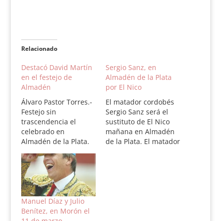
Relacionado
Destacó David Martín
Sergio Sanz, en
en el festejo de
Almadén de la Plata
Almadén
por El Nico
Álvaro Pastor Torres.-
El matador cordobés
Festejo sin
Sergio Sanz será el
trascendencia el
sustituto de El Nico
celebrado en
mañana en Almadén
Almadén de la Plata.
de la Plata. El matador
Lo mejor de la tarde
de toros Nicolás López
corrió a cargo del
"El Nico" que fue
novillero sin
herido el pasado
picadores David
miércoles mientras
Martín que lidió un
tentaba un toro a
flojo eral de Escardiel
puerta cerrada en la
Manuel Díaz y Julio
al que instrumentó
finca Las Majadillas
Benítez, en Morón el
algunas series de
en Sevilla, no podrá
11 de marzo