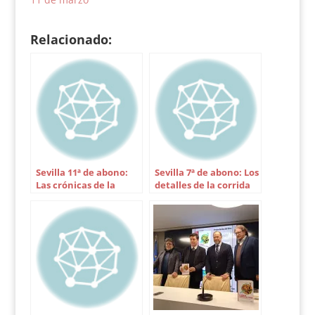
notable enjundia.
hacer el paseíllo…
Sanz y Benítez, con un
Relacionado:
torero de mucha
distancia,…
Sevilla 11ª de abono:
Sevilla 7ª de abono: Los
Las crónicas de la
detalles de la corrida
prensa