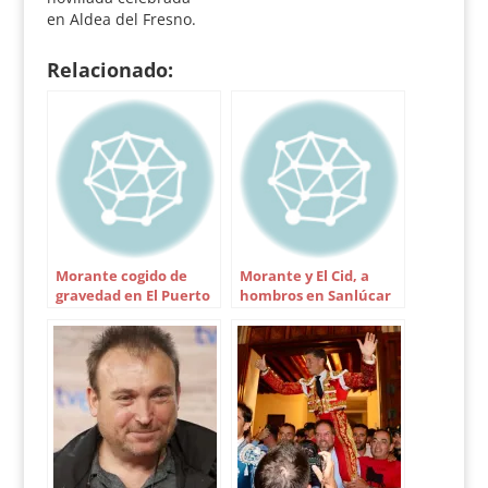
si bien su lote no se
en Aldea del Fresno.
prestó a…
Cortó cuatro orejas y
un rabo en una
Relacionado:
jornada apoteósica.
Plaza de toros de
Aldea del Fresno.
Novillos de La Laguna.
Bien presentados y de
buen juego, 3 y 6
premiados con la…
Morante cogido de
Morante y El Cid, a
gravedad en El Puerto
hombros en Sanlúcar
de Barrameda