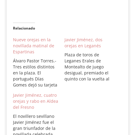
Relacionado
Nueve orejas en la
Javier Jiménez, dos
novillada matinal de
orejas en Leganés
Espartinas
Plaza de toros de
Álvaro Pastor Torres.-
Leganes Erales de
Tres estilos distintos
Montealto de juego
en la plaza. El
desigual, premiado el
portugués Días
quinto con la vuelta al
Gomes dejó su tarjeta
ruedo. Victor
de visita como toreo
Barrio,ovacion y dos
Javier Jiménez, cuatro
con clase que quiere
orejas. Javier Jimenez,
orejas y rabo en Aldea
hacer las cosa bien y
ovacion y dos orejas.
del Fresno
despacio. Javier
Juan Cervera, dos
Jiménez, mermado
orejas y una oreja.
El novillero sevillano
por su cornada en
Leganés, 12 de
Javier Jiménez fue el
Zaragoza, demostró
octubre de 2009.
gran triunfador de la
sus habituales ganas,
novillada celebrada