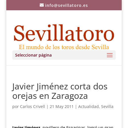
info@sevillatoro.es
Seleccionar página
Javier Jiménez corta dos
orejas en Zaragoza
por
Carlos Crivell
|
21 May 2011
|
Actualidad
,
Sevilla
Javier Jiménez
, novillero de Esparinas, logró un gran