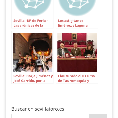
segundo sobrero por
dos devueltos…
Sevilla: 18ª de Feria –
Los astigitanos
Las crónicas de la
Jiménez y Laguna
prensa
destacan en el Bolsín
de Ciudad Rodrigo
Sevilla: Borja Jiménez y
Clausurado el II Curso
José Garrido, por la
de Tauromaquia y
Puerta del Príncipe
Cultura de la
Fundación de Estudios
Taurinos
Buscar en sevillatoro.es