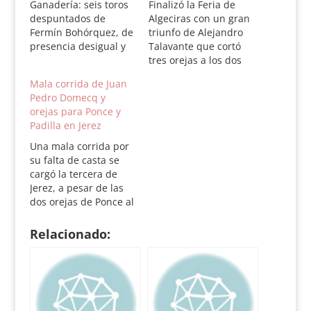
Ganadería: seis toros
Finalizó la Feria de
despuntados de
Algeciras con un gran
Fermín Bohórquez, de
triunfo de Alejandro
presencia desigual y
Talavante que cortó
de buen juego en
tres orejas a los dos
general para el toreo
mejores toros de
Mala corrida de Juan
a caballo, destacando
Gavira, que en
Pedro Domecq y
el lidiado en quinto
general fueron
orejas para Ponce y
lugar. Fermín
mansos e impidieron
Padilla en Jerez
Bohórquez: saludos y
el triunfo de Padilla y
palmas tras aviso.
Vega. Plaza de toros
Una mala corrida por
Hermoso de Mendoza:
de Algeciras, 5ª de
su falta de casta se
oreja y dos orejas.
Feria. Media plaza.
cargó la tercera de
Antonio Domecq:
Seis toros de Gavira,…
Jerez, a pesar de las
oreja y dos…
dos orejas de Ponce al
cuarto, segundo
sobrero, y las dos de
Relacionado:
Padilla, producto del
paisanaje. Ganadería:
seis toros de Juan
Pedro Domecq, el
cuarto lidiado como