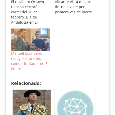
El novillero Octavio
Alicante el 14 de abril
Chacón cerrará el
de 1953 Viste por
cartel del 28 de
primera vez de luces:
febrero, Día de
1969 en Andújar.
Andalucía en El
Debut con picadores:
Puerto de Santa
Benidorm el 24 de
María. Octavio
mayo de 1970,
Chacón, novillero
estoqueando novillos
natural de Prado del
de Sanchez Arjona,
Rey, tomará la
junto a Curro Fuente y
alternativa de manos
José Luis Artuño.
Manuel Escribano
de Javier Conde y con
Presentación en Las
recogió el premio
Matías Tejela como
Ventas: 16…
como triunfador en El
testigo. Los toros
Puerto
serán del hierro de
José Luis…
Relacionado: