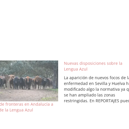
Nuevas disposiciones sobre la
Lengua Azul
La aparición de nuevos focos de l
enfermedad en Sevilla y Huelva h
modificado algo la normativa ya 
se han ampliado las zonas
restringidas. En REPORTAJES pue
 de fronteras en Andalucía a
ponerse al día sobre esta
de la Lengua Azul
enfermedad. Ley de 5 de septie
de 2005 sobre la Lengua Azul El
Boletín Oficial del Estado…