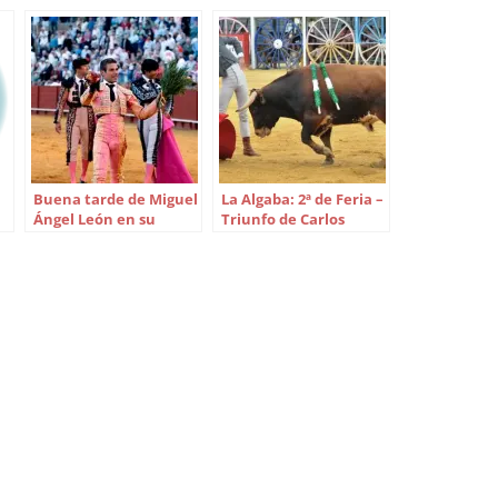
Buena tarde de Miguel
La Algaba: 2ª de Feria –
Ángel León en su
Triunfo de Carlos
la
debut en Madrid
Fernández y homenaje
a Luis Arenas