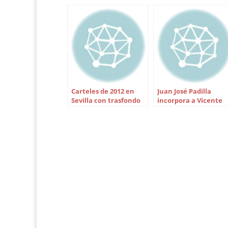
Carteles de 2012 en
Juan José Padilla
Sevilla con trasfondo
incorpora a Vicente
polémico
Yesteras a su cuadril