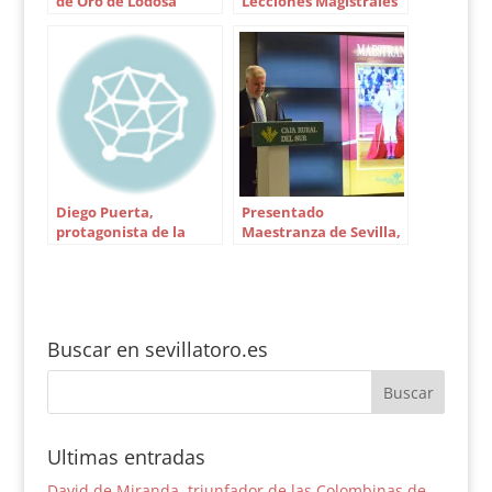
de Oro de Lodosa
Lecciones Magistrales
de Aula Taurina
Diego Puerta,
Presentado
protagonista de la
Maestranza de Sevilla,
Tertulia del Club
año 2025
Antares de Sevilla
Buscar en sevillatoro.es
Ultimas entradas
David de Miranda, triunfador de las Colombinas de