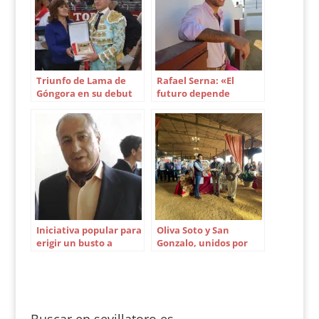
Triunfo de Lama de
Rafael Serna: «El
Góngora en su debut
futuro depende
en Perú
mucho del día de la
alternativa»
Iniciativa popular para
Oliva Soto y San
erigir un busto a
Gonzalo, unidos por
Manolo Cortés en
una buena causa
Gines