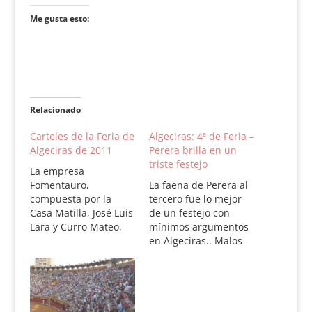
Me gusta esto:
Relacionado
Carteles de la Feria de
Algeciras: 4ª de Feria –
Algeciras de 2011
Perera brilla en un
triste festejo
La empresa
Fomentauro,
La faena de Perera al
compuesta por la
tercero fue lo mejor
Casa Matilla, José Luis
de un festejo con
Lara y Curro Mateo,
mínimos argumentos
tiene definida la Feria
en Algeciras.. Malos
Real de Algeciras, un
toros de La Palmosilla
ciclo compuesto por
y mala tarde de
tres corridas toros, un
Ponce. El Fandi, como
festejo de rejones y
suele y Perera muy
una novillada que
entregado. La