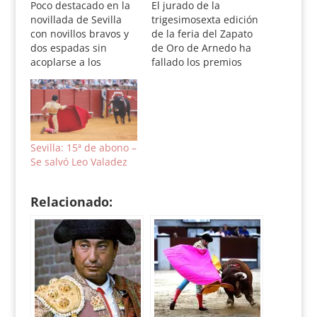
Poco destacado en la
El jurado de la
novillada de Sevilla
trigesimosexta edición
con novillos bravos y
de la feria del Zapato
dos espadas sin
de Oro de Arnedo ha
acoplarse a los
fallado los premios
astados de Montealto.
del serial de
Ni Tendero ni Román
novilladas riojano que
Pérez estuvieron a la
ya tiene nuevo Zapato
altura. Sí que brilló
en la figura del
con reses
sevillano Esaú
complicadaas el joven
Fernández, que cortó
Sevilla: 15ª de abono –
portugués Joao
las dos orejas en la
Se salvó Leo Valadez
Augusto Moura. Seis
última de feria a un
novillos de Montealto,
novillo de…
Relacionado:
bien presentados y de
buen juego…