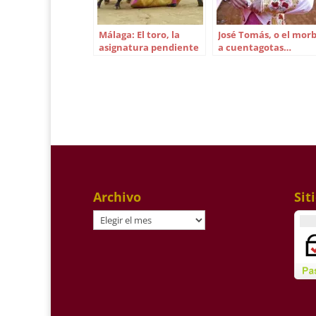
Málaga: El toro, la
José Tomás, o el mor
asignatura pendiente
a cuentagotas…
Archivo
Sit
Archivo