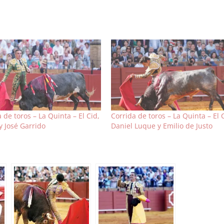
 de toros – La Quinta – El Cid,
Corrida de toros – La Quinta – El 
y José Garrido
Daniel Luque y Emilio de Justo