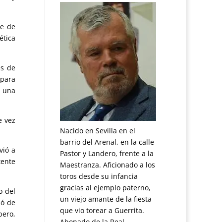
de de
ética
es de
 para
e una
e vez
Nacido en Sevilla en el
barrio del Arenal, en la calle
vió a
Pastor y Landero, frente a la
tente
Maestranza. Aficionado a los
toros desde su infancia
gracias al ejemplo paterno,
o del
un viejo amante de la fiesta
jó de
que vio torear a Guerrita.
pero,
Abonado de la Real