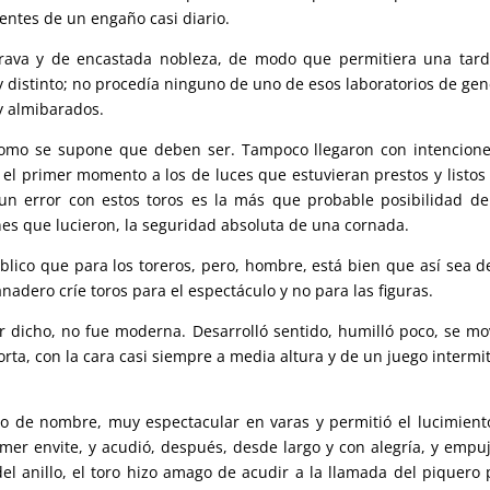
ientes de un engaño casi diario.
brava y de encastada nobleza, de modo que permitiera una tar
y distinto; no procedía ninguno de uno de esos laboratorios de gen
y almibarados.
 como se supone que deben ser. Tampoco llegaron con intencion
el primer momento a los de luces que estuvieran prestos y listos
un error con estos toros es la más que probable posibilidad d
tones que lucieron, la seguridad absoluta de una cornada.
lico que para los toreros, pero, hombre, está bien que así sea d
dero críe toros para el espectáculo y no para las figuras.
or dicho, no fue moderna. Desarrolló sentido, humilló poco, se mo
rta, con la cara casi siempre a media altura y de un juego intermi
so de nombre, muy espectacular en varas y permitió el lucimient
imer envite, y acudió, después, desde largo y con alegría, y empu
el anillo, el toro hizo amago de acudir a la llamada del piquero 