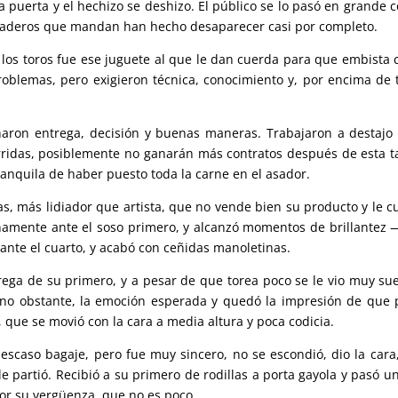
a puerta y el hechizo se deshizo. El público se lo pasó en grande c
ganaderos que mandan han hecho desaparecer casi por completo.
 los toros fue ese juguete al que le dan cuerda para que embista
roblemas, pero exigieron técnica, conocimiento y, por encima de 
charon entrega, decisión y buenas maneras. Trabajaron a destajo
orridas, posiblemente no ganarán más contratos después de esta t
ranquila de haber puesto toda la carne en el asador.
as, más lidiador que artista, que no vende bien su producto y le c
sinamente ante el soso primero, y alcanzó momentos de brillantez
nte el cuarto, y acabó con ceñidas manoletinas.
rega de su primero, y a pesar de que torea poco se le vio muy sue
, no obstante, la emoción esperada y quedó la impresión de que
 que se movió con la cara a media altura y poca codicia.
scaso bagaje, pero fue muy sincero, no se escondió, dio la cara,
e partió. Recibió a su primero de rodillas a porta gayola y pasó u
por su vergüenza, que no es poco.