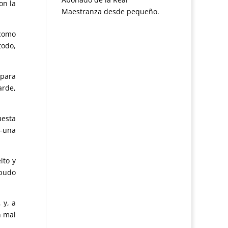
on la
Maestranza desde pequeño.
 como
todo,
 para
arde,
uesta
 —una
lto y
 pudo
 y, a
n mal