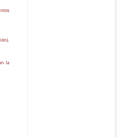
intos
ión).
ún la