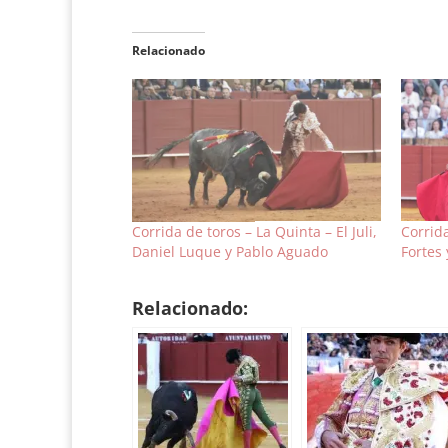
Relacionado
Corrida de toros – La Quinta – El Juli,
Corrida
Daniel Luque y Pablo Aguado
Fortes 
Relacionado: