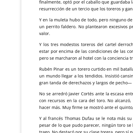
finalmente, optó por el caballo que guardaba l
resurrección de un tercio que los toreros y 
Y en la muleta hubo de todo, pero ninguno de
un perrito faldero. No plantearon excesivos p
valor.
Y los tres modestos toreros del cartel derro
estar por encima de las condiciones de las c
pero se marcharon al hotel con la conciencia t
Rubén Pinar es un torero curtido en mil batall
un mundo llegar a los tendidos. Insistió can
gran tanda de derechazos y largos de pecho— a
No se arredró Javier Cortés ante la escasa ent
con recursos en la cara del toro. No alcanzó
hacer más. Muy firme se mostró ante el quinto,
Y al francés Thomas Dufau se le nota más su e
pesar de lo que pudo parecer, ningún toro se l
trago. No destacó por su clase torera, pero sí 