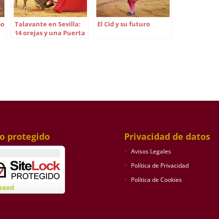
bo
Talavante en Sevilla:
El Cid y su futuro
14 orejas y una Puerta
del Príncipe en 25
corridas
io protegido
Privacidad de datos
Avisos Legales
Política de Privacidad
Política de Cookies