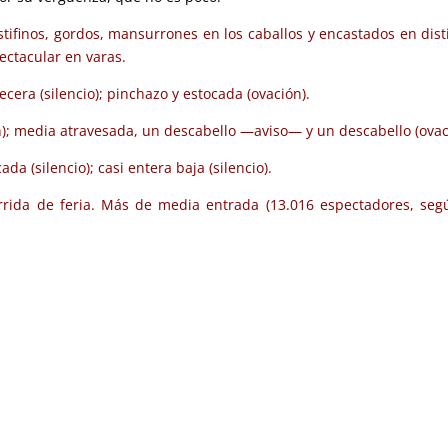
tifinos, gordos, mansurrones en los caballos y encastados en dist
pectacular en varas.
cera (silencio); pinchazo y estocada (ovación).
ón); media atravesada, un descabello —aviso— y un descabello (ovac
 (silencio); casi entera baja (silencio).
rrida de feria. Más de media entrada (13.016 espectadores, seg