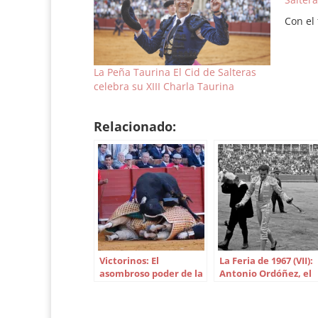
Con el 
La Peña Taurina El Cid de Salteras
celebra su XIII Charla Taurina
Relacionado:
Victorinos: El
La Feria de 1967 (VII):
asombroso poder de la
Antonio Ordóñez, el
bravura
emperador