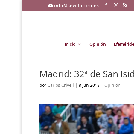
info@sevillatoro.es
Inicio
Opinión
Efeméride
Madrid: 32ª de San Isi
por
Carlos Crivell
|
8 Jun 2018
|
Opinión