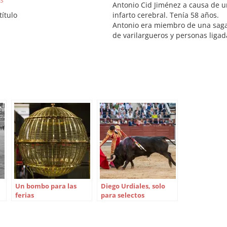
Antonio Cid Jiménez a causa de u
título
infarto cerebral. Tenía 58 años.
Antonio era miembro de una sag
de varilargueros y personas ligad
al mundo del toro con procedenc
en Los Palacios (Sevilla). Su padre
Eduardo Cid, fue mayoral de la
legendaria ganadería de…
Un bombo para las
Diego Urdiales, solo
ferias
para selectos