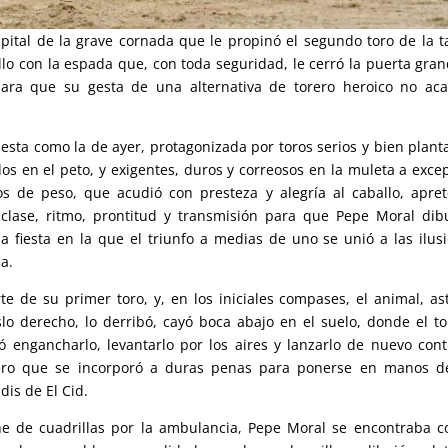
pital de la grave cornada que le propinó el segundo toro de la t
lo con la espada que, con toda seguridad, le cerró la puerta gran
ara que su gesta de una alternativa de torero heroico no ac
iesta como la de ayer, protagonizada por toros serios y bien plant
dos en el peto, y exigentes, duros y correosos en la muleta a exce
os de peso, que acudió con presteza y alegría al caballo, apre
n clase, ritmo, prontitud y transmisión para que Pepe Moral dib
a fiesta en la que el triunfo a medias de uno se unió a las ilus
ia.
e de su primer toro, y, en los iniciales compases, el animal, ast
lo derecho, lo derribó, cayó boca abajo en el suelo, donde el to
 engancharlo, levantarlo por los aires y lanzarlo de nuevo cont
rero que se incorporó a duras penas para ponerse en manos d
dis de El Cid.
he de cuadrillas por la ambulancia, Pepe Moral se encontraba c