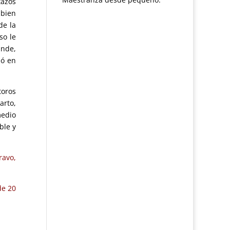
tazos
 bien
de la
so le
ande,
ió en
toros
arto,
medio
ble y
ravo,
de 20