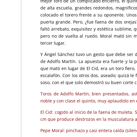
mejor toro de un complicado encierro, el quint
de alta escuela, grandes redondos, magníficos
colocado el torero frente a su oponente. Uno
puerta grande. Pero, ¿fue faena de dos orejas
faltó arrebato, exquisitez y estética sublime, 
pero no de vuelta al ruedo. Moral mató sin m
tercer lugar.
Y Ángel Sánchez tuvo un gesto que debe ser d
de Adolfo Martín. La apuesta era fuerte y la p
que mató en lugar de El Cid, era un toro fiero
escalafón. Con los otros dos, aseado; quizá le 
soso, con el que solo demostró su buen corte 
Toros de Adolfo Martín, bien presentados, ast
noble y con clase el quinto, muy aplaudido en e
El Cid: cogido al inicio de la faena de muleta
cm que produce destrozos en la musculatura ad
Pepe Moral: pinchazo y casi entera caída (silenc