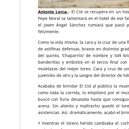
Antonio Lorca.
–
El Cid se recupera en un hos
Pepe Moral se lamentará en el hotel de ese fal
el joven Ángel Sánchez rumiará que pasó p
felizmente.
Como la vida misma, la cara y la cruz de una f
de astifinas defensas, bravos en distintos gra
del quinto, ‘Chaparrito’ de nombre y 549 kil
banderillas y embistió en el tercio final co
muletazos del mejor toreo. Cara y cruz de un
juveniles de otro y la sangre del director de lid
Acababa de brindar El Cid al público la muert
como toda la corrida, lo empitonó por el mus
buscó con furia desatada hasta que consiguió
arena. Sin aliento y maltrecho quedó el to
asistencias. Así, dramáticamente, acabó el brin
Y mientras el torero herido cambiaba el coc