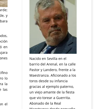
arde;
de, y
abara
ados,
pción
tó en
ujara
iones
Nacido en Sevilla en el
barrio del Arenal, en la calle
Pastor y Landero, frente a la
ifino
Maestranza. Aficionado a los
ro lo
toros desde su infancia
ra la
gracias al ejemplo paterno,
e las
un viejo amante de la fiesta
que vio torear a Guerrita.
Abonado de la Real
on el
Maestranza desde pequeño.