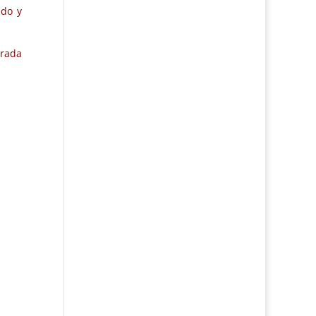
ndo y
trada