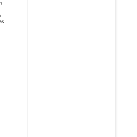
n
a
as
ia
,