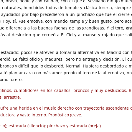
o, bravo, noble y con calidad, con el que el sevillano dibujó mule
 naturales, henchidos todos de temple y clásica torería, siempre
s ayudados por bajo precedieron a un pinchazo que fue el cierre 
? Hoy, sí. Fue emotiva, con mando, temple y buen gusto, pero aca
que diferencia a las buenas faenas de las grandiosas. Y el toro, gr
ás al deslucido que corneó a El Cid y al manso y rajado que sal
estacado: pocos se atreven a tomar la alternativa en Madrid con 
erdió. Le faltó oficio y madurez, pero no entrega y decisión. El cu
, bronco y difícil que lo desbordó. Normal. Hubiera desbordado a 
faltó plantar cara con más amor propio al toro de la alternativa, no
como torero.
ifinos, cumplidores en los caballos, broncos y muy deslucidos. B
l arrastre.
. Sufre una herida en el muslo derecho con trayectoria ascendente 
uctora y vasto interno. Pronóstico grave.
io); estocada (silencio); pinchazo y estocada (oreja).