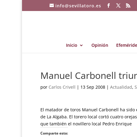
info@sevillatoro.es
Inicio
Opinión
Efeméride
Manuel Carbonell triun
por
Carlos Crivell
|
13 Sep 2008
|
Actualidad
,
S
El matador de toros Manuel Carbonell ha sido el
de La Algaba. El torero local cortó cuatro oreja
que también el novillero local Pedro Enrique
Comparte esto: