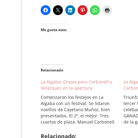
Me gusta esto:
Relacionado
La Algaba: Orejas para Carbonell y
La Alg
Velázquez en la apertura
Carbon
Comenzaron los festejos en La
Triunf
Algaba con un festival. Se lidaron
tercer 
novillos de Cayetano Muñoz, bien
celebar
presentados. El 2º, el mejor. Tres
GANADE
cuartos de plaza. Manuel Carbonell.
de la 
dos orejas. Javier Velázquez, una
conjun
oreja. Pedro Luis Capilla, palmas.
encast
Relacionado: