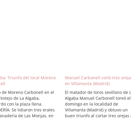
aba: Triunfo del local Moreno
Manuel Carbonell cortó tres orej
ell
en Villamanta (Madrid)
o de Moreno Carbonell en el
El matador de toros sevillano de 
festejo de La Algaba,
Algaba Manuel Carbonell toreó el
do con la plaza llena.
domingo en la localidad de
RÍA: Se lidiaron tres erales
Villamanta (Madrid) y obtuvo un
ganadería de Las Monjas, en
buen triunfo al cortar tres orejas 
to bien presentados,
su lote Pablo Mayoral. Salió en
ados y de buen juego.
hombros con sus compañeros de