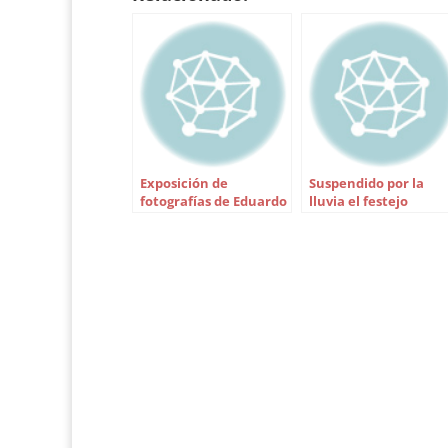
Información de Paco Moreno.
TORERO
una ore
tras u
Exposición de
Suspendido por la
fotografías de Eduardo
lluvia el festejo
Porcuna en Osuna
goyesco de Osuna