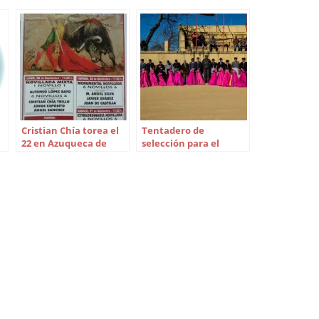
S: Francisco Manuel Alonso,
terna. Se lidiaron toros de Pablo
ja. Daniel Soto, dos orejas
Mayoral, buenos. Luis González,
n aviso. Juan…
Cristian Chía torea el
Tentadero de
22 en Azuqueca de
selección para el
Henares
certamen de las
Escuelas en Arenales