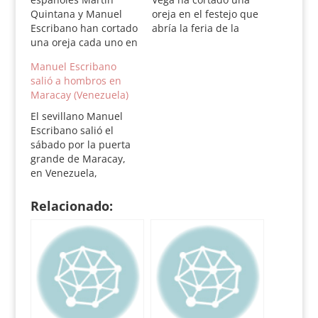
Quintana y Manuel
oreja en el festejo que
Escribano han cortado
abría la feria de la
una oreja cada uno en
Virgen de la
la segunda corrida de
Chiquinquirá en la
Manuel Escribano
la feria venezolana de
ciudad venezolana de
salió a hombros en
Valencia, donde el
Maracaibo. La
Maracay (Venezuela)
festejo se ha tenido
matadora española se
que suspender tras la
mostró afanosa y
El sevillano Manuel
lidia del cuarto de la
entregada en un
Escribano salió el
tarde, ya que las
festejo en el que el
sábado por la puerta
obras del metro de la
local Rafael Orellana
grande de Maracay,
ciudad han…
también paseó un…
en Venezuela,
después de cortar
una oreja a cada toro
Relacionado:
en el segundo festejo
de la feria de San
José. Escribano realizó
lo más destacado del
festejo, especialmente
con el bravucón sexto,
al que le dieron la…