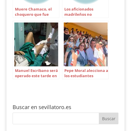
Muere Chamaco, el
Los aficionados
choquero que fue
madrileños no
ídolo en Barcelona
aprueban San Isidro de
2005
Manuel Escribano será
Pepe Moral alecciona a
operado este tarde en
los estudiantes
Sevilla
invitados por Pagés
Buscar en sevillatoro.es