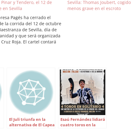
 Pinar y Tendero, el 12 de
Sevilla: Thomas Joubert, cogido
 en Sevilla
menos grave en el escroto
resa Pagés ha cerrado el
de la corrida del 12 de octubre
aestranza de Sevilla, día de
panidad y que será organizada
 Cruz Roja. El cartel contará
 debut en esta plaza como
res de toros de los
teños Rubén Pinar y…
El Juli triunfa en la
Esaú Fernández lidiará
alternativa de El Capea
cuatro toros en la
en Málaga
plaza de Mocejón
(Toledo)