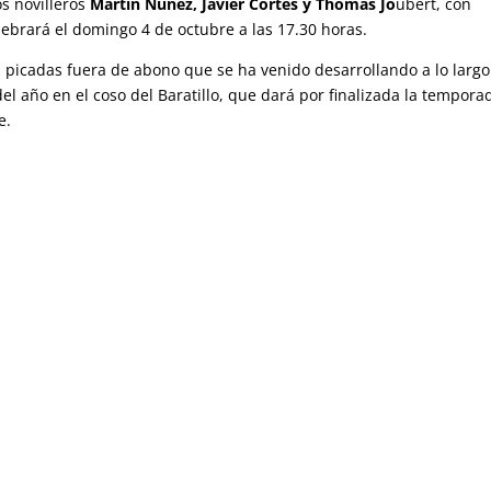
os novilleros
Martín Núñez, Javier Cortés y Thomas Jo
ubert, con
lebrará el domingo 4 de octubre a las 17.30 horas.
s picadas fuera de abono que se ha venido desarrollando a lo largo
el año en el coso del Baratillo, que dará por finalizada la tempora
e.