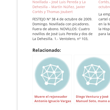
Novillada – José Luis Pereda y La
Cortés,
Dehesilla – Martín Núñez, Javier
octubre
Cortés y Thomas Joubert
La emp
FESTEJO Nº 38 4 de octubre de 2009.
cartel 
Domingo. Novillada con picadores.
en la M
Fuera de abono. NOVILLOS: Cuatro
la His
novillos de José Luis Pereda y dos de
para la
La Dehesilla. 1.- Ventolero, nº 103,
con el
castaño, 440 kilos. La Dehesilla.
matado
Silencio. 2.- Whiskerito, nº 38, negro
albace
Relacionado:
burraco, 480 kilos. Pereda. Silencio.
3.- Triguereño, nº…
Muere el rejoneador
Diego Ventura y José
Antonio Ignacio Vargas
Manuel Soto, mano a
mano y a caballo