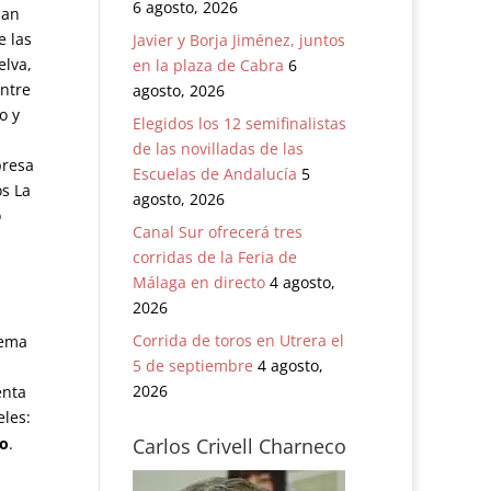
6 agosto, 2026
man
e las
Javier y Borja Jiménez, juntos
lva,
en la plaza de Cabra
6
entre
agosto, 2026
o y
Elegidos los 12 semifinalistas
de las novilladas de las
presa
Escuelas de Andalucía
5
os La
agosto, 2026
o
Canal Sur ofrecerá tres
corridas de la Feria de
Málaga en directo
4 agosto,
2026
Corrida de toros en Utrera el
uema
5 de septiembre
4 agosto,
2026
enta
eles:
to
.
Carlos Crivell Charneco