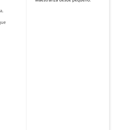
a,
que