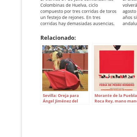
Colombinas de Huelva, ciclo
volverá
compuesto por tres corridas de toros
agosto
un festejo de rejones. En tres
años si
corridas hay demasiadas ausencias,
andalu
tales como El Juli, Manzanares y
de fest
Daniel Luque, siendo ésta la que
Colomb
Relacionado:
menos se explica, al tiempo que
en la p
sobra Talavante. De cualquier forma,
progra
…
Sevilla: Oreja para
Morante de la Puebla
Ángel Jiménez del
Roca Rey, mano man
mejor Parralejo
en la LXIII Goyesca de
Ronda