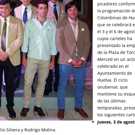
picadores confor
la programación d
Colombinas de Hue
que se celebrará 
el 3 y el 6 de agost
cuyos carteles ha
presentado la em
de la Plaza de Tor
Merced en un act
celebrado en el
Ayuntamiento de
Huelva. El ciclo
onubense, que
mantiene su esq
de las últimas
temporadas, pres
los siguientes cart
Jueves, 3 de agos
lio Silvera y Rodrigo Molina.