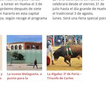
 a torear en Huelva el 3 de
celebrará desde el viernes 31 de
 próximo después de siete
julio hasta el día grande de Huelv
n hacerlo en esta capital
el tradicional 3 de agosto,
za, según recoge el programa
lunes. Será una Feria special por
ejos de las Fiestas
se celebra el 25 aniversario de la
inas de 2009 presentado hoy
reinauguración de la centenaria
laza de La Merced. El
plaza de La Merced. Huelva va a
ma incluye seis festejos,…
tener el privilegio de ser una de…
 y
La nueva Malagueta, a
La Algaba: 2ª de Feria –
o
punto para la
Triunfo de Carlos
reinuaguración
Fernández y homenaje
a Luis Arenas