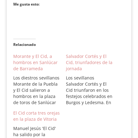
Me gusta esto:
Relacionado
Morante y El Cid, a
Salvador Cortés y El
hombros en Sanlúcar
Cid, triunfadores de la
de Barrameda
jornada
Los diestros sevillanos
Los sevillanos
Morante de la Puebla
Salvador Cortés y El
y El Cid salieron a
Cid triunfaron en los
hombros en la plaza
festejos celebrados en
de toros de Sanlúcar
Burgos y Ledesma. En
de Barrameda junto al
esta localidad,
El Cid corta tres orejas
jerezano Juan José
Morante fue
en la plaza de Vitoria
Padilla. Toros de
abroncado en el
Santiago Domecq,
cuarto. -
Manuel Jesús 'El Cid'
bien presentados y de
Burgos: Segunda de
ha salido por la