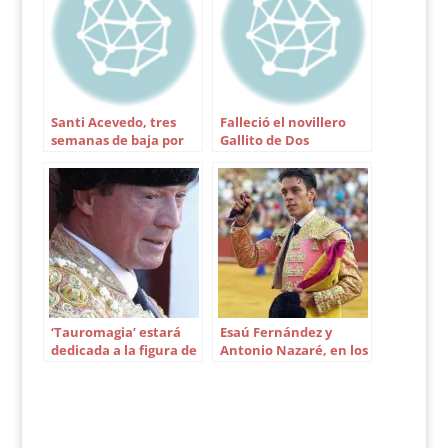
centenar de cuadros
de pintores andaluces
en los que se mezclan
cuadros de motivos
sevillanos con otros
de temas taurinos.
Santi Acevedo, tres
Falleció el novillero
El…
semanas de baja por
Gallito de Dos
rotura de ligamentos
Hermanas
de la rodilla
‘Tauromagia’ estará
Esaú Fernández y
dedicada a la figura de
Antonio Nazaré, en los
Manzanares padre
carteles de Cutervo
(Perú)