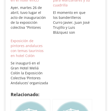
en el hotel Vincci
para Manzanares y su
cuadrilla
Ayer, martes 26 de
abril, tuvo lugar el
El momento en que
acto de inauguración
los banderilleros
de la exposición
Curro Javier, Juan José
colectiva “Pintores
Trujillo y Luis
Andaluces”, una
Blázquez son
muestra organizada
invitados a saludar
Exposición de
por Antonio Donaire
por José María
pintores andaluces
que representa un
Manzanares después
con temas taurinios
homenaje a la cultura
de la muerte del
en hotel Colón
sevillana, al mundo
quinto toro el 20 de
del toro y a la Feria de
Abril de 2012 ha sido
Se inauguró en el
Abril. Esta muestra se
galardonado por
Gran Hotel Meliá
encuentra ubicada en
unanimidad por el
Colón la Exposición
el Hotel Vincci…
jurado taurino del
Colectiva ‘Pintores
Hotel Vincci La Rábida
Andaluces’ organizada
con…
por Antonio Donaire.
La muestra ha
Relacionado:
reunido por segundo
año consecutivo a
más de medio