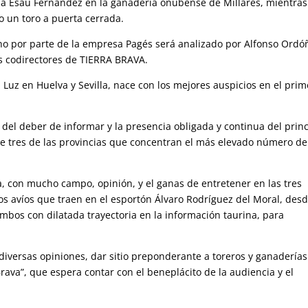
a Esaú Fernández en la ganadería onubense de Millares, mientras
 un toro a puerta cerrada.
ano por parte de la empresa Pagés será analizado por Alfonso Ordó
os codirectores de TIERRA BRAVA.
l Luz en Huelva y Sevilla, nace con los mejores auspicios en el prim
 del deber de informar y la presencia obligada y continua del princ
o de tres de las provincias que concentran el más elevado número de
va, con mucho campo, opinión, y el ganas de entretener en las tres
os avíos que traen en el esportón Álvaro Rodríguez del Moral, des
ambos con dilatada trayectoria en la información taurina, para
e diversas opiniones, dar sitio preponderante a toreros y ganaderías
rava”, que espera contar con el beneplácito de la audiencia y el