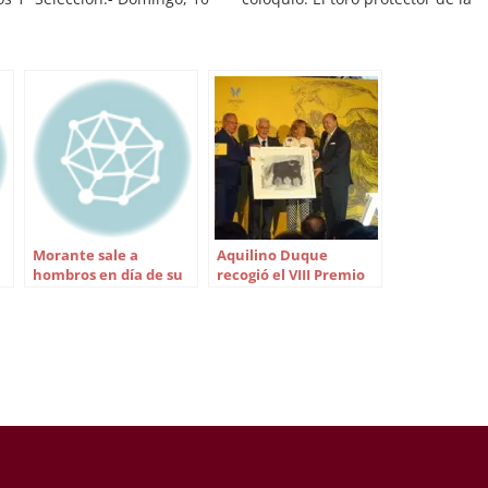
il: Plaza de toros de Camas
ecología, biodiversidad y medio
a) Seis añojos para seis
ambiente. Jose Luis García-Palaci
s. 2ª Selección.- Sábado, 16
Álvarez. Ganadero, Presidente de
l: Plaza de…
ASAJA Huelva y del Foro del Encin
Angel Martín Vicente. Profesor d
Morante sale a
Aquilino Duque
hombros en día de su
recogió el VIII Premio
reaparición en México
Manuel Ramírez