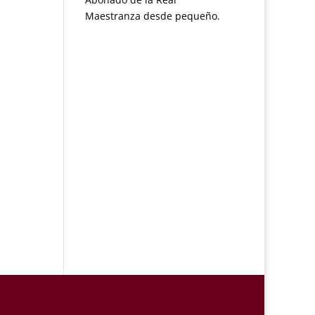
Maestranza desde pequeño.
os
al.
e…