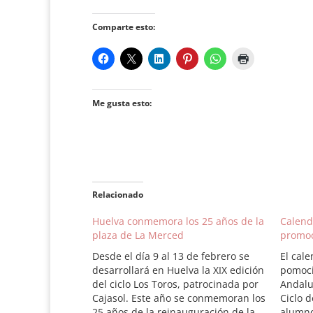
Comparte esto:
Me gusta esto:
Relacionado
Huelva conmemora los 25 años de la
Calenda
plaza de La Merced
promoc
Desde el día 9 al 13 de febrero se
El cale
desarrollará en Huelva la XIX edición
pomoci
del ciclo Los Toros, patrocinada por
Andalu
Cajasol. Este año se conmemoran los
Ciclo d
25 años de la reinauguración de la
alumno