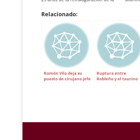
plaza de toros La Merced. El
de abr
programa de actos es el siguiente:
(Sevill
Relacionado:
Lunes, 9 de febrero…
alumno
de abri
Ramón Vila deja su
Ruptura entre
puesto de cirujano jefe
Robleño y el taurino
de la Maestranza
sevillano Emilio
Moreno