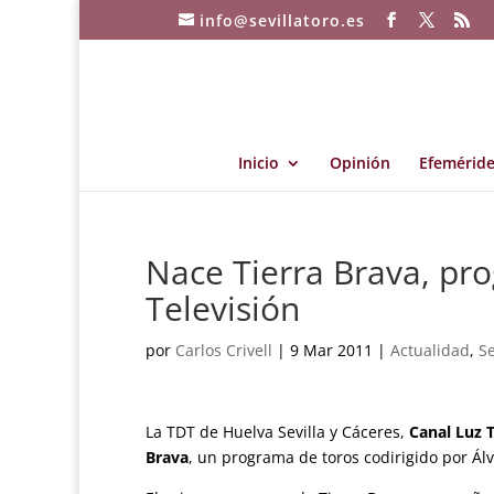
info@sevillatoro.es
Inicio
Opinión
Efeméride
Nace Tierra Brava, pr
Televisión
por
Carlos Crivell
|
9 Mar 2011
|
Actualidad
,
Se
La TDT de Huelva Sevilla y Cáceres,
Canal Luz T
Brava
, un programa de toros codirigido por Ál