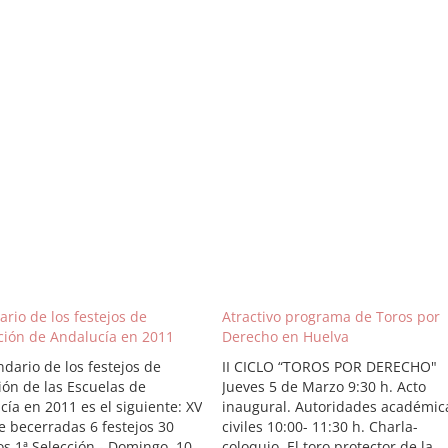
rio de los festejos de
Atractivo programa de Toros por
ión de Andalucía en 2011
Derecho en Huelva
ndario de los festejos de
II CICLO “TOROS POR DERECHO"
ón de las Escuelas de
Jueves 5 de Marzo 9:30 h. Acto
cía en 2011 es el siguiente: XV
inaugural. Autoridades académic
e becerradas 6 festejos 30
civiles 10:00- 11:30 h. Charla-
s 1ª Selección.- Domingo, 10
coloquio. El toro protector de la