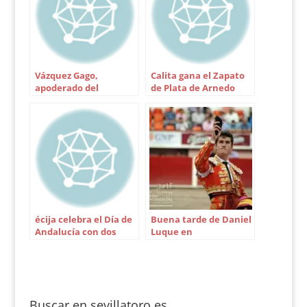
Vázquez Gago,
Calita gana el Zapato
apoderado del
de Plata de Arnedo
matador albaceteño
Andrés Palacios
écija celebra el Día de
Buena tarde de Daniel
Andalucía con dos
Luque en
festejos de lujo
Aguascalientes
Buscar en sevillatoro.es