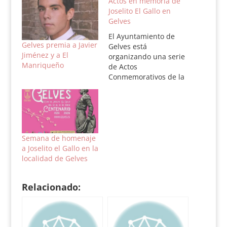
Actos en memoria de
Joselito El Gallo en
Gelves
El Ayuntamiento de
Gelves premia a Javier
Gelves está
Jiménez y a El
organizando una serie
Manriqueño
de Actos
Conmemorativos de la
Alternativa de Joselito
El Gallo, que se
cumplirá el próximo
28 de Septiembre. Los
primeros de ellos
serán el viernes, día
Semana de homenaje
11 de mayo, fecha
a Joselito el Gallo en la
intermedia entre el
localidad de Gelves
nacimiento y muerte
del torero.
Relacionado:
Concretamente los
actos del…