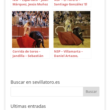
Márquez, Jesús Muñoz
Santiago González ‘El
y Antonio Medina
Santi’, David Romero y
Jaime Ortega
Corrida de toros –
NSP – Villamarta –
Jandilla – Sebastián
Daniel Artazos,
Castella, José María
Manuel Quintana,
Manzanares hijo y
Bombita, Miguel
Borja Jiménez
Vázquez, David
Gutiérrez y Clovis
Buscar en sevillatoro.es
Ultimas entradas