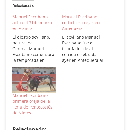
Relacionado
Manuel Escribano
Manuel Escribano
actúa el 31de marzo
cortó tres orejas en
en Francia
Antequera
El diestro sevillano,
El sevillano Manuel
natural de
Escribano fue el
Gerena, Manuel
triunfador de al
Escribano comenzará
corrida celebrada
la temporada en
ayer en Antequera al
Francia, donde tiene
cortarle tres orejas a
mucho cartel. Actuará
los troros de Lora
el día 31 de marzo,
Sangrán. Finito cortó
Domingo de
un trofeo y Salvador
Resurrección en la
Vega se fue de vacío.
plaza de Aignan
Antequera (Málaga).
Manuel Escribano,
(Francia), para
Toros de Lora
primera oreja de la
liidar toros de Hubert
Sangrán. Finito de
Feria de Pentecostés
Yonnet, con la
Córdoba, ovación y
de Nimes
compañía
oreja; Salvador Vega,
de Rafaelillo y Alberto
ovación…
Relacionado:
Aguilar. Por la