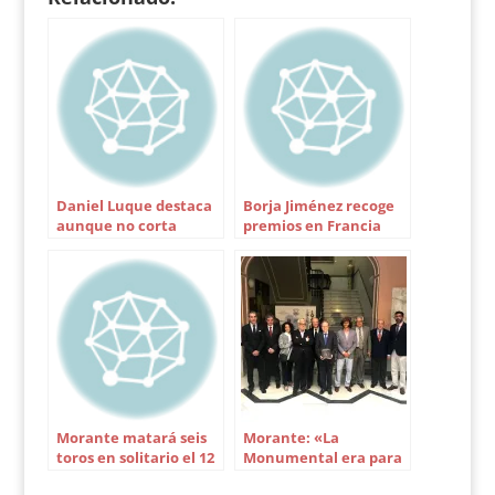
mañana actuará el
novillero de la Escuela
de La Algaba Daniel
Soto,…
Daniel Luque destaca
Borja Jiménez recoge
aunque no corta
premios en Francia
orejas en Manizales
Morante matará seis
Morante: «La
toros en solitario el 12
Monumental era para
de octubre en
un torero tan