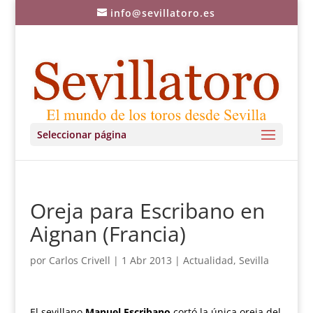
info@sevillatoro.es
Seleccionar página
Oreja para Escribano en
Aignan (Francia)
por
Carlos Crivell
|
1 Abr 2013
|
Actualidad
,
Sevilla
El sevillano
Manuel Escribano
cortó la única oreja del