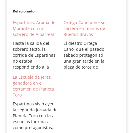
Relacionado
Espartinas: Aroma de
Ortega Cano pone su
Morante con un
carrera en manos de
sobrero de Albarreal
Ruedos Bravos
Hasta la salida del
El diestro Ortega
sobrero sexto, la
Cano, que el pasado
corrida de Espartinas
sábado protagonizó
no estaba
una gran tarde en la
respondiendo a la
plaza de toros de
expectación. La
Espartinas, ha
La Escuela de Jerez,
corrida de Albarreal,
confirmado que la
ganadora en el
chica y mansa, no
próxima temporada
certamen de Planeta
ayudó a los diestros.
va a torear de la mano
Toro
Morante pudo
de la empresa Ruedos
expresar algo de su
Bravos, teniendo
Espartinas vivió ayer
tauromaquia en ese
como personas de
la segunda jornada de
sobrero y salvó la
confianza a Pedro
Planeta Toro con las
tarde Ganadería: seis
Pérez Chicote y José
escuelas taurinas
toros de Albarreal, el
María Garzón. El…
como protagonistas,
sexto lidiado…