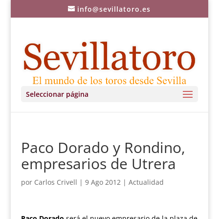
info@sevillatoro.es
Seleccionar página
Paco Dorado y Rondino,
empresarios de Utrera
por
Carlos Crivell
|
9 Ago 2012
|
Actualidad
Paco Dorado
será el nuevo empresario de la plaza de