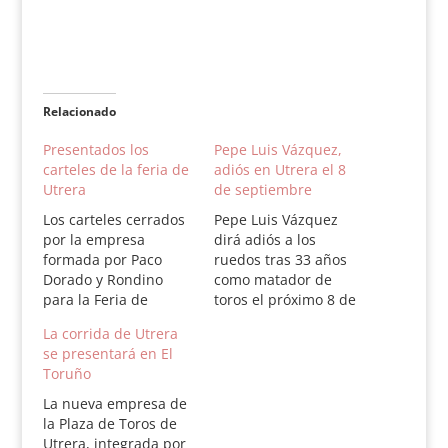
Relacionado
Presentados los
Pepe Luis Vázquez,
carteles de la feria de
adiós en Utrera el 8
Utrera
de septiembre
Los carteles cerrados
Pepe Luis Vázquez
por la empresa
dirá adiós a los
formada por Paco
ruedos tras 33 años
Dorado y Rondino
como matador de
para la Feria de
toros el próximo 8 de
Consolación de
septiembre en
La corrida de Utrera
Utrera, y que fueron
Utrera. La empresa
se presentará en El
presentados ayer en
conformada por Paco
Toruño
El Toruño, son los
Dorado y Miguel
siguientes: •Sábado, 8
Ángel “Rondino” ha
La nueva empresa de
de septiembre: Un
cerrado un cartel muy
la Plaza de Toros de
toro de Murube para
especial para que el
Utrera, integrada por