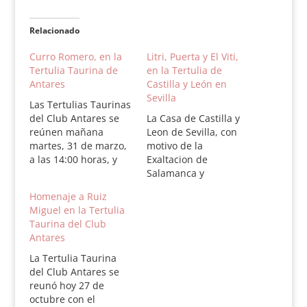
Relacionado
Curro Romero, en la
Litri, Puerta y El Viti,
Tertulia Taurina de
en la Tertulia de
Antares
Castilla y León en
Sevilla
Las Tertulias Taurinas
del Club Antares se
La Casa de Castilla y
reúnen mañana
Leon de Sevilla, con
martes, 31 de marzo,
motivo de la
a las 14:00 horas, y
Exaltacion de
reciben a Curro
Salamanca y
Romero, quien
Provincia, ha
Homenaje a Ruiz
compartirá con los
organizado un acto
Miguel en la Tertulia
asistentes
taurino para el
Taurina del Club
experiencias y
viernes dia 8, a las
Antares
vivencias y será
19.30h, en el salon de
homenajeado con
actos de Caja Rural
La Tertulia Taurina
motivo del 50
del Sur en la Plaza de
del Club Antares se
aniversario de su
la Magdalena.
reunó hoy 27 de
alternativa, celebrada
Participaran en
octubre con el