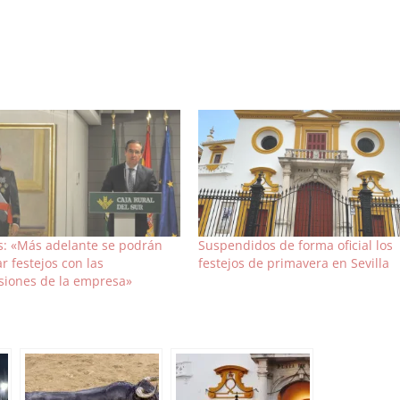
s: «Más adelante se podrán
Suspendidos de forma oficial los
r festejos con las
festejos de primavera en Sevilla
siones de la empresa»