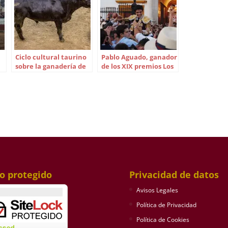
Ciclo cultural taurino
Pablo Aguado, ganador
sobre la ganadería de
de los XIX premios Los
Miura en Utrera
toros en la Taberna
io protegido
Privacidad de datos
Avisos Legales
Política de Privacidad
Política de Cookies