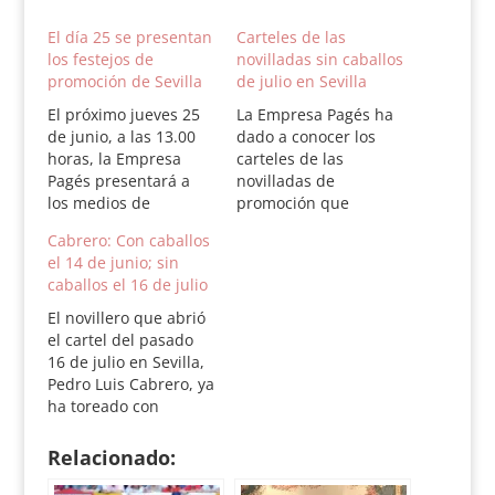
El día 25 se presentan
Carteles de las
los festejos de
novilladas sin caballos
promoción de Sevilla
de julio en Sevilla
El próximo jueves 25
La Empresa Pagés ha
de junio, a las 13.00
dado a conocer los
horas, la Empresa
carteles de las
Pagés presentará a
novilladas de
los medios de
promoción que
comunicación los
tradicionalmente
Cabrero: Con caballos
carteles de las
ocupan el mes de
el 14 de junio; sin
novilladas de
julio en la plaza de
caballos el 16 de julio
promoción que, como
toros de la Real
es tradicional, se
Maestranza de Sevilla,
El novillero que abrió
celebrarán durante el
y que este año tienen
el cartel del pasado
mes de julio en la
como novedad que el
16 de julio en Sevilla,
Real Maestranza de
festejo estará
Pedro Luis Cabrero, ya
Caballería de Sevilla.
formado por tres
ha toreado con
El acto se desarrollará
novilleros que lidiarán
picadores. Según las
en…
dos…
notas remitidas a los
Relacionado:
medios “nació en Ávila
el 30 de diciembre de