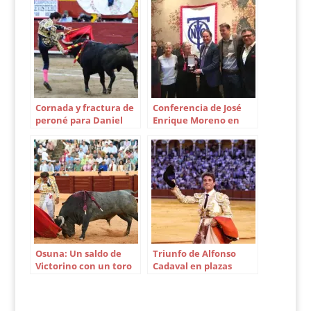
1987 y es alumno de
la escuela taurina
Marcial Lalanda de
Madrid. Su
presentación…
Cornada y fractura de
Conferencia de José
peroné para Daniel
Enrique Moreno en
Luque en Lima
New York
Osuna: Un saldo de
Triunfo de Alfonso
Victorino con un toro
Cadaval en plazas
de bandera
mexicanas