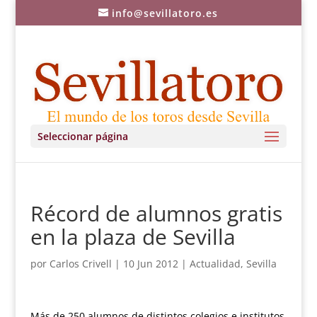
info@sevillatoro.es
Seleccionar página
Récord de alumnos gratis
en la plaza de Sevilla
por
Carlos Crivell
|
10 Jun 2012
|
Actualidad
,
Sevilla
Más de 250 alumnos de distintos colegios e institutos