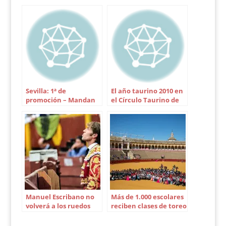
Sevilla: 1ª de
El año taurino 2010 en
promoción – Mandan
el Círculo Taurino de
los seguidores
Osuna
Manuel Escribano no
Más de 1.000 escolares
volverá a los ruedos
reciben clases de toreo
hasta 2017
en el ruedo de la
Maestranza