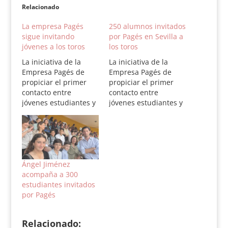
Relacionado
La empresa Pagés
250 alumnos invitados
sigue invitando
por Pagés en Sevilla a
jóvenes a los toros
los toros
La iniciativa de la
La iniciativa de la
Empresa Pagés de
Empresa Pagés de
propiciar el primer
propiciar el primer
contacto entre
contacto entre
jóvenes estudiantes y
jóvenes estudiantes y
la Fiesta de los Toros
la Fiesta de los Toros
invitándolos a las
invitándolos a las
novilladas de abono
novilladas de abono
batió el récord este
batió el récord el
domingo, con cerca
pasado domingo, con
de 300 alumnos
cerca de 250 alumnos
Ángel Jiménez
llegados desde
llegados desde
acompaña a 300
diferentes institutos y
diferentes institutos y
estudiantes invitados
colegios sevillanos. En
colegios sevillanos. En
por Pagés
esta ocasión, y por
esta ocasión, y por
primera vez,…
primera…
Relacionado: