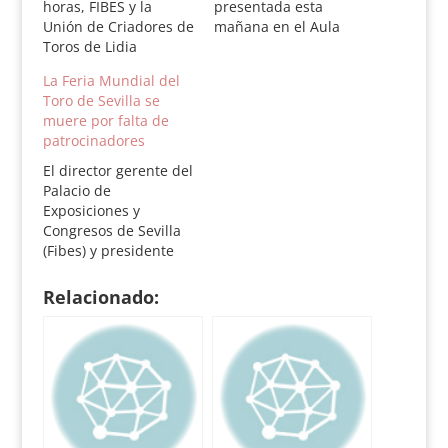
horas, FIBES y la
presentada esta
Unión de Criadores de
mañana en el Aula
Toros de Lidia
Cultural de Las Ventas
presentarán la Feria
en un acto en el que
La Feria Mundial del
Mundial del Toro en
han participado el
Toro de Sevilla se
Madrid. El acto se
presidente del
muere por falta de
desarrollará en el
certamen y director
patrocinadores
Aula Cultural de Las
gerente de FIBES,
Ventas y contará con
Felipe Luis Maestro, el
El director gerente del
la presencia del
director gerente del
Palacio de
presidente de la Feria
Centro de Asuntos
Exposiciones y
Mundial…
Taurinos de…
Congresos de Sevilla
(Fibes) y presidente
de la Feria Mundial
del Toro, Felipe Luis
Relacionado:
Maestro, ha asumido
este martes que "no
puede hacer
milagros" y, por tanto,
no celebrará la Feria
Mundial del Toro en
2011 por falta de