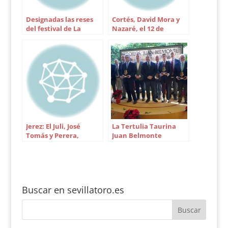
financiación y
aunque…
Designadas las reses
Cortés, David Mora y
del festival de La
Nazaré, el 12 de
Puebla del Río
octubre en Sevilla
Jerez: El Juli, José
La Tertulia Taurina
Tomás y Perera,
Juan Belmonte
cuadro de honor de la
entrega sus trofeos
Feria
Buscar en sevillatoro.es