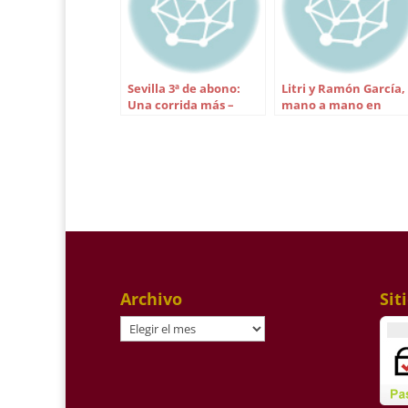
Sevilla 3ª de abono:
Litri y Ramón García,
Una corrida más –
mano a mano en
Manuel Grosso
Cajasol
Archivo
Sit
Archivo