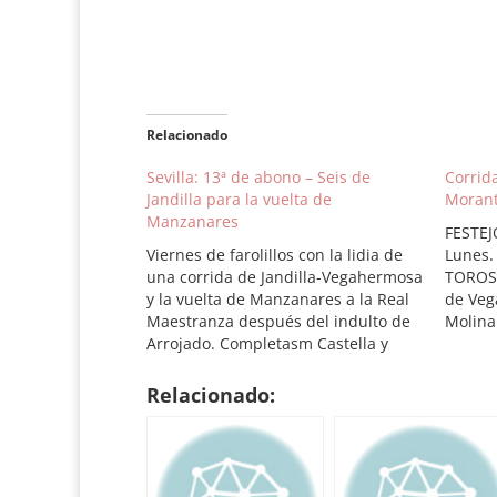
Relacionado
Sevilla: 13ª de abono – Seis de
Corrida
Jandilla para la vuelta de
Morant
Manzanares
FESTEJ
Viernes de farolillos con la lidia de
Lunes.
una corrida de Jandilla-Vegahermosa
TOROS:
y la vuelta de Manzanares a la Real
de Veg
Maestranza después del indulto de
Molina.
Arrojado. Completasm Castella y
castañ
Talavante. Toros de Jandilla-
Palmas.
Vegahermosa para el décimo tercer
510 kil
Relacionado:
festejo de abono Orden de lidia: 1º
3.- Zá
Número 83. Escaramujo. Negro. 501
kilos (Jandilla).…