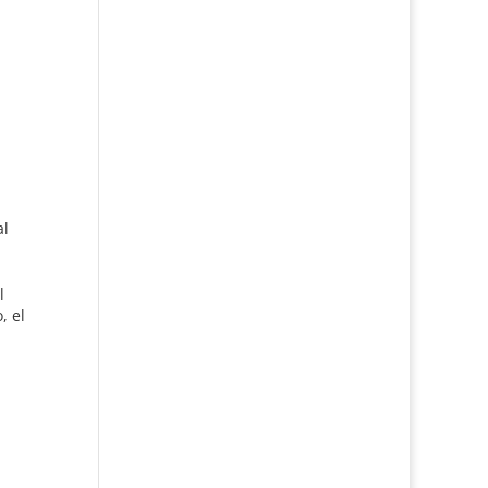
al
l
, el
der
de
a