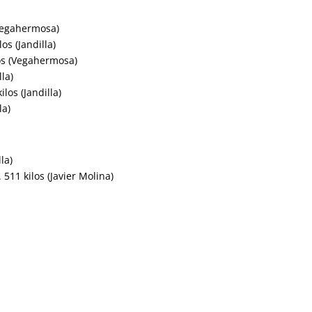
(Vegahermosa)
s (Jandilla)
os (Vegahermosa)
la)
los (Jandilla)
la)
la)
11 kilos (Javier Molina)