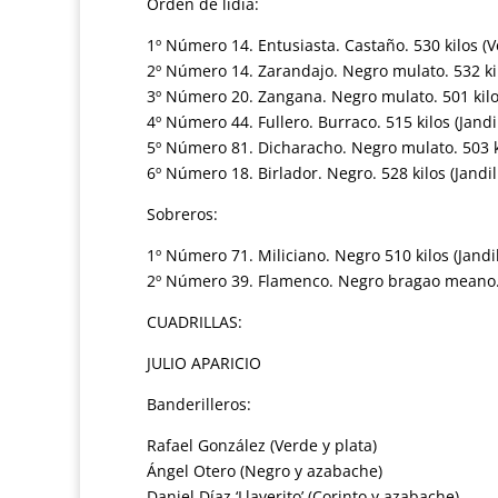
Orden de lidia:
1º Número 14. Entusiasta. Castaño. 530 kilos 
2º Número 14. Zarandajo. Negro mulato. 532 kilo
3º Número 20. Zangana. Negro mulato. 501 kil
4º Número 44. Fullero. Burraco. 515 kilos (Jandil
5º Número 81. Dicharacho. Negro mulato. 503 ki
6º Número 18. Birlador. Negro. 528 kilos (Jandil
Sobreros:
1º Número 71. Miliciano. Negro 510 kilos (Jandil
2º Número 39. Flamenco. Negro bragao meano. 5
CUADRILLAS:
JULIO APARICIO
Banderilleros:
Rafael González (Verde y plata)
Ángel Otero (Negro y azabache)
Daniel Díaz ‘Llaverito’ (Corinto y azabache)