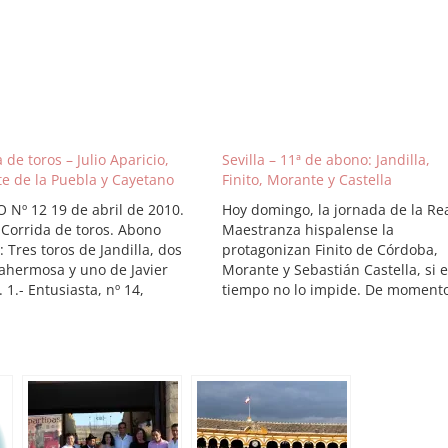
 de toros – Julio Aparicio,
Sevilla – 11ª de abono: Jandilla,
e de la Puebla y Cayetano
Finito, Morante y Castella
O Nº 12 19 de abril de 2010.
Hoy domingo, la jornada de la Re
 Corrida de toros. Abono
Maestranza hispalense la
 Tres toros de Jandilla, dos
protagonizan Finito de Córdoba,
ahermosa y uno de Javier
Morante y Sebastián Castella, si e
 1.- Entusiasta, nº 14,
tiempo no lo impide. De momento
o, 530 kilos. Vegahermosa.
mal tiempo ha obligado a suspen
 2.- Miliciano, nº 7, negro,
la XXIV exhibición de enganches 
os. Jandilla. Sobrero. Silencio.
la Feria de Abril prevista para est
ngana, nº 20, negro…
mañana en la plaza…