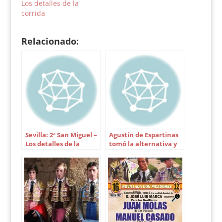
Los detalles de la
Número 93. Coronillo.
corrida
Melocotón bragao.
553 kilos. 3º Número…
Relacionado:
Sevilla: 2ª San Miguel –
Agustín de Espartinas
Los detalles de la
tomó la alternativa y
corrida
El Fandi corta cuatro
orejas