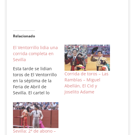
Relacionado
El Ventorrillo lidia una
corrida completa en
Sevilla
Esta tarde se lidian
Corrida de toros – Las
toros de El Ventorrillo
Ramblas – Miguel
en la séptima de la
Abellán, El Cid y
Feria de Abril de
Joselito Adame
Sevilla. El cartel lo
componen Diego
Urdiales, Iván Fandiño
y Jiménez Fortes.
Orden de lidia: 1º
Número 43.
Abrasadero. Negro
Sevilla: 2ª de abono –
listón. 559 kilos. 2º