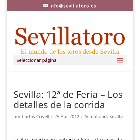
info@sevillatoro.es
Seleccionar página
Sevilla: 12ª de Feria – Los
detalles de la corrida
por
Carlos Crivell
|
25 Abr 2012
|
Actualidad
,
Sevilla
La plaza registró una entrada inferior a la esperada