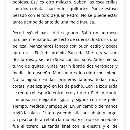
bebidas. Ese es otro milagro. Suben las escalerillas
con dos cubatas haciendo equilibrios. Ponce estuvo
pesado con el toro de Juan Pedro. No se puede estar
tanto tiempo delante de una mole insulsa.
Pero llegó el oasis del segundo. Salió un hermoso
toro bien rematado, perfecto de cuerna, lustroso, una
belleza. Manzanares lanceó con buen estilo y pocas
apreturas. Picó de premio Paco de María, y ya van
dos tardes, y se lució Suso con los palos. Antes, en su
turno de quites, Ginés Marín bordó dos verónicas y
media de ensueño. Manzanares lo cuidó con mimo.
No lo agobió en las primeras tandas, todas muy
cortas, y se explayó en los de pecho. Con la izquierda
se redujo el espacio entre toro y torero. El de Alicante
compuso su elegante figura y siguió con ese palo.
Tiempo, medida y empaque. En un cambio de manos
rugió la plaza. El toro ya embestía por abajo y largo.
Un pisotón le arrebató la muleta y el que se arrebató
fue el torero. La tanda final con la diestra y el de