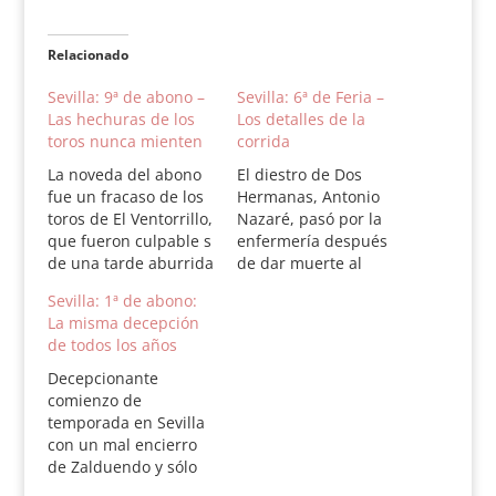
Relacionado
Sevilla: 9ª de abono –
Sevilla: 6ª de Feria –
Las hechuras de los
Los detalles de la
toros nunca mienten
corrida
La noveda del abono
El diestro de Dos
fue un fracaso de los
Hermanas, Antonio
toros de El Ventorrillo,
Nazaré, pasó por la
que fueron culpable s
enfermería después
de una tarde aburrida
de dar muerte al
con El Juli, Perera y
quinto de la tarde
Sevilla: 1ª de abono:
Daniel Luque. Sólo El
para ser intervenido
La misma decepción
Juli saludó una
de una «herida incisa
de todos los años
ovación en elcuarto.
por asta de toro en
Plaza de toros de la
región gemelar
Decepcionante
Maestranza. Lunes, 2
derecha que interesa
comienzo de
de mayo de 2011.
musculatura del
temporada en Sevilla
Novena de…
gemelo. Se evacua
con un mal encierro
hematoma,
de Zalduendo y sólo
hemostasia y sutura
voluntad en la terna.