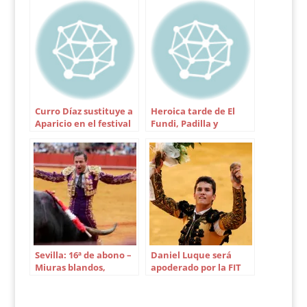
primero y tercer
lugar. El cartel lo
componen Rivera
Ordóñez, El Juli y
Manzanares El orden
de lidia es el…
Curro Díaz sustituye a
Heroica tarde de El
Aparicio en el festival
Fundi, Padilla y
de Utrera
Valverde con la de
Miura en Sevilla
Sevilla: 16ª de abono –
Daniel Luque será
Miuras blandos,
apoderado por la FIT
toreros duros