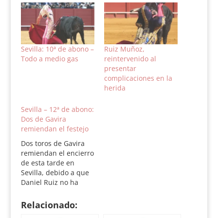
Sevilla: 10ª de abono –
Ruiz Muñoz,
Todo a medio gas
reintervenido al
presentar
complicaciones en la
herida
Sevilla – 12ª de abono:
Dos de Gavira
remiendan el festejo
Dos toros de Gavira
remiendan el encierro
de esta tarde en
Sevilla, debido a que
Daniel Ruiz no ha
podido completar seis
toros aprobados. Se
Relacionado:
lidian los de Gavira en