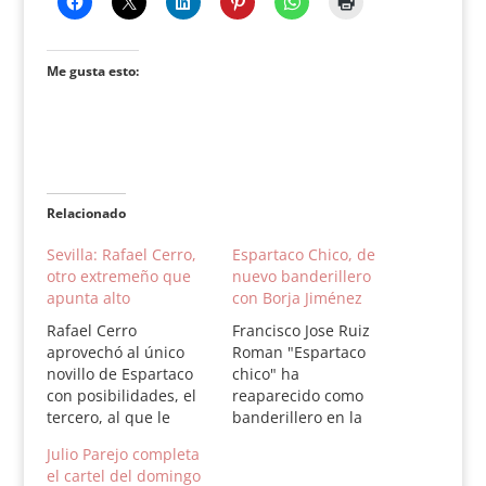
Me gusta esto:
Relacionado
Sevilla: Rafael Cerro,
Espartaco Chico, de
otro extremeño que
nuevo banderillero
apunta alto
con Borja Jiménez
Rafael Cerro
Francisco Jose Ruiz
aprovechó al único
Roman "Espartaco
novillo de Espartaco
chico" ha
con posibilidades, el
reaparecido como
tercero, al que le
banderillero en la
cortó la única oreja
plaza de toros de
Julio Parejo completa
del festejo. Sus
Llodio en la cuadrilla
el cartel del domingo
compañeros Álamo y
de Borja Jimenez en la