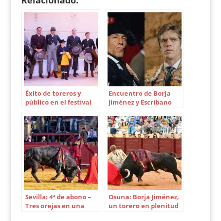
Éxito de toreros y
Encuentro de Borja
público en el festival
Jiménez y Escribano
de Guillena
antes del mano a
mano de Sevilla
Sevilla: 4ª de abono –
Osuna: Borja Jiménez,
Tres orejas en una
un torero en plenitud
novillada para