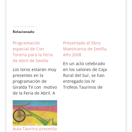
Relacionado
Programación
Presentado el libro
especial de Con
Maestranza de Sevilla,
Torería para la Feria
Año 2008
de Abril de Sevilla
En un acto celebrado
Los toros estarán muy
en los salones de Caja
presentes en la
Rural del Sur, se han
programación de
entregado los IV
Giralda TV con motivo
Trofeos Taurinos de
de la Feria de Abril. A
Caja Rural de Sur.
partir de mañana,
Han presidido el
Domingo de
presidente de la Caja,
Resurrección, se
José Luis García
ofrecerá una amplia
Palacios y el Teniente
cobertura de los
de Hermano Mayor de
festejos que se
la Maestranza,
Aula Taurina presenta