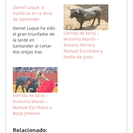
Daniel Luque, a
hombros en la feria
de Santander
Daniel Luque ha sido
Corrida de toros –
el gran triunfador de
Victorino Martín –
la tarde en
Antonio Ferrera,
Santander al cortar
Manuel Escribano y
dos orejas tras
Emilio de Justo
realizar una gran
faena a un toro de
Antonio Bañuelos de
vuelta al ruedo al que
se le llegó a pedir el
indulto. El de Gerena
comenzó muy
Corrida de toros –
templado en tablas
Victorino Martín –
sacándose al toro…
Manuel Escribano y
Borja Jiménez
Relacionado: