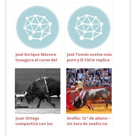
José Enrique Moreno
José Tomás vuelve más
inaugura el curso del
puro y El Cid le replica
Club Taurino de New
en Algeciras
York
Juan Ortega
Sevilla: 12 ª de abono –
compartirá con los
Un toro de vuelta no
aficionados la Jornada
salva la corrida de La
de Puertas Abiertas
Quinta