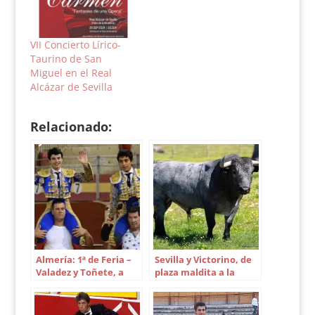
Victorino Martín como
mejor ganadero y al
eurodiputado Luis de
Grandes por su
VII Concierto Lírico-
participación en la
Taurino de San
presentación de la
Miguel en el Real
Mesa del Toro en el
Alcázar de Sevilla
Parlamento de…
Relacionado:
Almería: 1ª de Feria –
Sevilla y Victorino, de
Valadez y Toñete, a
plaza maldita a la
hombros
gloria de Cobradiezmos