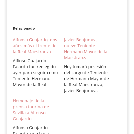
Relacionado
Alfonso Guajardo, dos
Javier Benjumea,
años más el frente de
nuevo Teniente
la Real Maestranza
Hermano Mayor de la
Maestranza
Alfinso Guajardo-
Fajardo fue reelegido
Hoy tomará posesión
ayer para seguir como
del cargo de Teniente
Teniente Hermano
de Hermano Mayor de
Mayor de la Real
la Real Maestranza,
Maestranza durante
Javier Benjumea,
los próximos dos
marqués de la Puebla
Homenaje de la
años. El pleno de la
de Cazalla. Alfonso
prensa taurina de
Real Maestranza lo
Guajardo Fajardo deja
Sevilla a Alfonso
eligió por abrumadora
el cargo. Hace días
Guajardo
mayoría (86%) de los
ambos
votos emitidos. La
participaron en la
Alfonso Guajardo
casa Real estuvo
procesión del Corpus
Fajardo, que hace